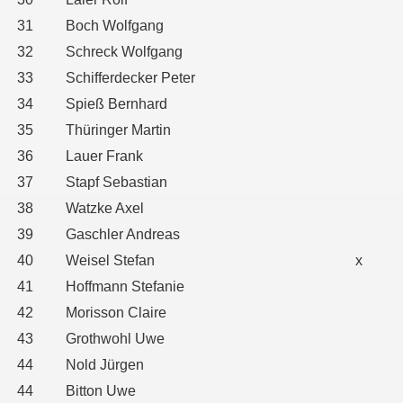
31
Boch Wolfgang
32
Schreck Wolfgang
33
Schifferdecker Peter
34
Spieß Bernhard
35
Thüringer Martin
36
Lauer Frank
37
Stapf Sebastian
38
Watzke Axel
39
Gaschler Andreas
40
Weisel Stefan
x
41
Hoffmann Stefanie
42
Morisson Claire
43
Grothwohl Uwe
44
Nold Jürgen
44
Bitton Uwe