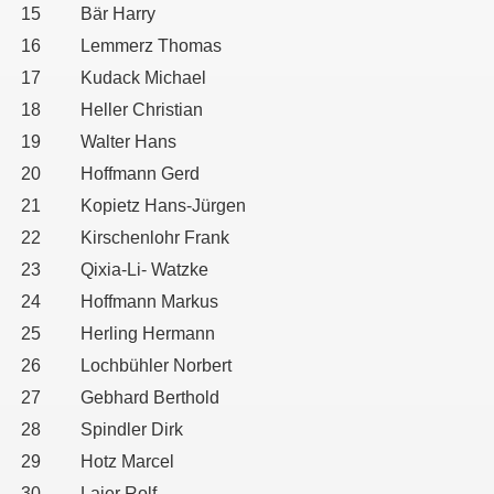
15
Bär Harry
16
Lemmerz Thomas
17
Kudack Michael
18
Heller Christian
19
Walter Hans
20
Hoffmann Gerd
21
Kopietz Hans-Jürgen
22
Kirschenlohr Frank
23
Qixia-Li- Watzke
24
Hoffmann Markus
25
Herling Hermann
26
Lochbühler Norbert
27
Gebhard Berthold
28
Spindler Dirk
29
Hotz Marcel
30
Laier Rolf