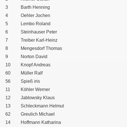
3
Barth Henning
ir
4
Oehler Jochen
5
Lembo Roland
6
Steinhauser Peter
7
Treiber Karl-Heinz
8
Mengesdorf Thomas
9
Norton David
10
Knopf Andreas
60
Müller Ralf
56
Spieß iris
11
Köhler Werner
12
Jablowsky Klaus
13
Schleckmann Helmut
62
Greulich Michael
14
Hoffmann Katharina