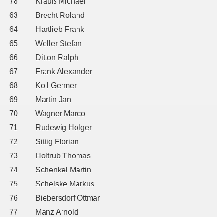
78
Krauß Michael
63
Brecht Roland
64
Hartlieb Frank
65
Weller Stefan
66
Ditton Ralph
67
Frank Alexander
68
Koll Germer
69
Martin Jan
70
Wagner Marco
71
Rudewig Holger
72
Sittig Florian
73
Holtrub Thomas
74
Schenkel Martin
75
Schelske Markus
76
Biebersdorf Ottmar
77
Manz Arnold