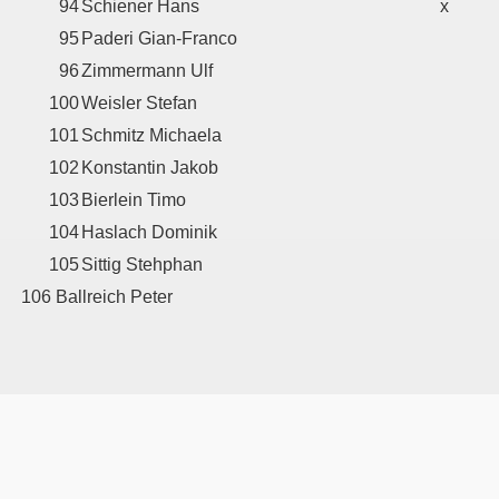
94
Schiener Hans
x
95
Paderi Gian-Franco
96
Zimmermann Ulf
100
Weisler Stefan
101
Schmitz Michaela
102
Konstantin Jakob
103
Bierlein Timo
104
Haslach Dominik
105
Sittig Stehphan
106 Ballreich Peter