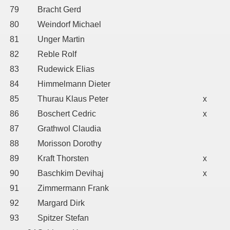
79
Bracht Gerd
80
Weindorf Michael
81
Unger Martin
82
Reble Rolf
83
Rudewick Elias
84
Himmelmann Dieter
85
Thurau Klaus Peter
x
86
Boschert Cedric
x
87
Grathwol Claudia
88
Morisson Dorothy
89
Kraft Thorsten
x
90
Baschkim Devihaj
x
91
Zimmermann Frank
92
Margard Dirk
93
Spitzer Stefan